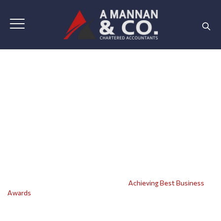
Achieving Best
Business Awards
Home
|
Blog Classic
|
Marketing
|
Achieving Best Business
Awards