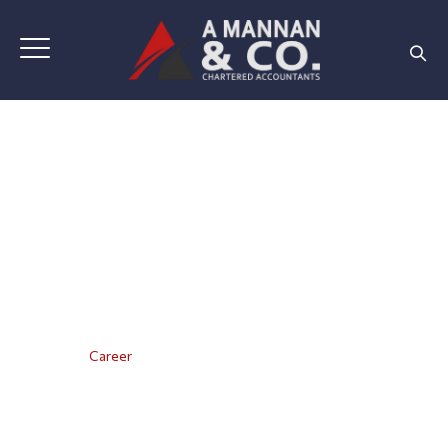
Career
Home
|
Career